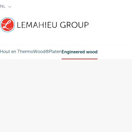
NL
Lemahieu
Hout en ThermoWood®
Platen
Engineered wood